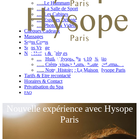
…..
Le Hammam
…..
La Salle de Sport
…..
Les Cabines
…..
Espaces Détente
…..
Photos & Vidéos
Chèques Cadeaux
Massages
Soins Corps
Soins Visage
Nos Huiles & Crèmes
…..
Huiles Hysope Paris 100% Bio
…..
Crème visage Jasme, haute performance
…..
Notre Histoire : La Maison Hysope Paris
Tarifs & Etre recontacté
Horaires & Contact
Privatisation du Spa
FAQ
Nouvelle expérience avec Hysope
Paris