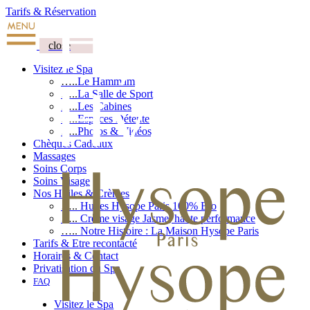
Tarifs & Réservation
close
Visitez le Spa
…..
Le Hammam
…..
La Salle de Sport
…..
Les Cabines
…..
Espaces Détente
…..
Photos & Vidéos
Chèques Cadeaux
Massages
Soins Corps
Soins Visage
Nos Huiles & Crèmes
…..
Huiles Hysope Paris 100% Bio
…..
Crème visage Jasme, haute performance
…..
Notre Histoire : La Maison Hysope Paris
Tarifs & Etre recontacté
Horaires & Contact
Privatisation du Spa
FAQ
Visitez le Spa