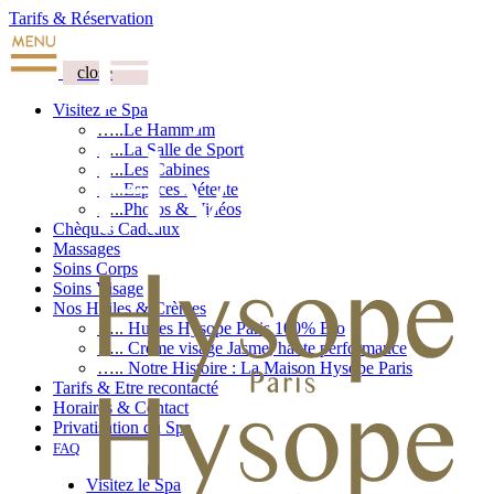
Tarifs & Réservation
close
Visitez le Spa
…..
Le Hammam
…..
La Salle de Sport
…..
Les Cabines
…..
Espaces Détente
…..
Photos & Vidéos
Chèques Cadeaux
Massages
Soins Corps
Soins Visage
Nos Huiles & Crèmes
…..
Huiles Hysope Paris 100% Bio
…..
Crème visage Jasme, haute performance
…..
Notre Histoire : La Maison Hysope Paris
Tarifs & Etre recontacté
Horaires & Contact
Privatisation du Spa
FAQ
Visitez le Spa