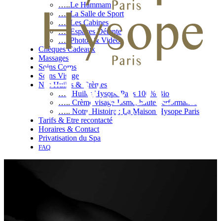
…..
Le Hammam
…..
La Salle de Sport
…..
Les Cabines
…..
Espaces Détente
…..
Photos & Vidéos
Chèques Cadeaux
Massages
Soins Corps
Soins Visage
Nos Huiles & Crèmes
…..
Huiles Hysope Paris 100% Bio
…..
Crème visage Jasme, haute performance
…..
Notre Histoire : La Maison Hysope Paris
Tarifs & Etre recontacté
Horaires & Contact
Privatisation du Spa
FAQ