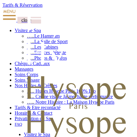
Tarifs & Réservation
close
Visitez le Spa
…..
Le Hammam
…..
La Salle de Sport
…..
Les Cabines
…..
Espaces Détente
…..
Photos & Vidéos
Chèques Cadeaux
Massages
Soins Corps
Soins Visage
Nos Huiles & Crèmes
…..
Huiles Hysope Paris 100% Bio
…..
Crème visage Jasme, haute performance
…..
Notre Histoire : La Maison Hysope Paris
Tarifs & Etre recontacté
Horaires & Contact
Privatisation du Spa
FAQ
Visitez le Spa