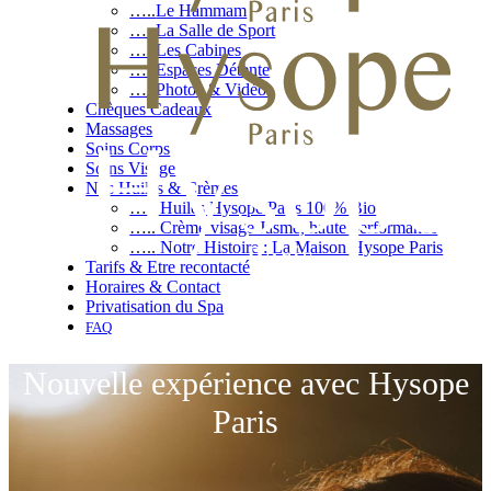
…..
Le Hammam
…..
La Salle de Sport
…..
Les Cabines
…..
Espaces Détente
…..
Photos & Vidéos
Chèques Cadeaux
Massages
Soins Corps
Soins Visage
Nos Huiles & Crèmes
…..
Huiles Hysope Paris 100% Bio
…..
Crème visage Jasme, haute performance
…..
Notre Histoire : La Maison Hysope Paris
Tarifs & Etre recontacté
Horaires & Contact
Privatisation du Spa
FAQ
Nouvelle expérience avec Hysope
Paris