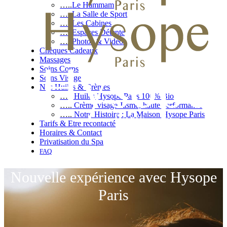
…..
Le Hammam
…..
La Salle de Sport
…..
Les Cabines
…..
Espaces Détente
…..
Photos & Vidéos
Chèques Cadeaux
Massages
Soins Corps
Soins Visage
Nos Huiles & Crèmes
…..
Huiles Hysope Paris 100% Bio
…..
Crème visage Jasme, haute performance
…..
Notre Histoire : La Maison Hysope Paris
Tarifs & Etre recontacté
Horaires & Contact
Privatisation du Spa
FAQ
Nouvelle expérience avec Hysope
Paris