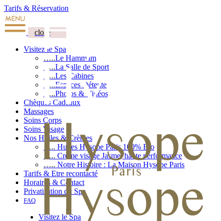
Tarifs & Réservation
close
Visitez le Spa
…..
Le Hammam
…..
La Salle de Sport
…..
Les Cabines
…..
Espaces Détente
…..
Photos & Vidéos
Chèques Cadeaux
Massages
Soins Corps
Soins Visage
Nos Huiles & Crèmes
…..
Huiles Hysope Paris 100% Bio
…..
Crème visage Jasme, haute performance
…..
Notre Histoire : La Maison Hysope Paris
Tarifs & Etre recontacté
Horaires & Contact
Privatisation du Spa
FAQ
Visitez le Spa